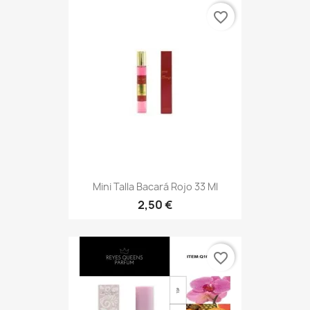
favorite_border
Mini Talla Bacará Rojo 33 Ml
2,50 €
favorite_border