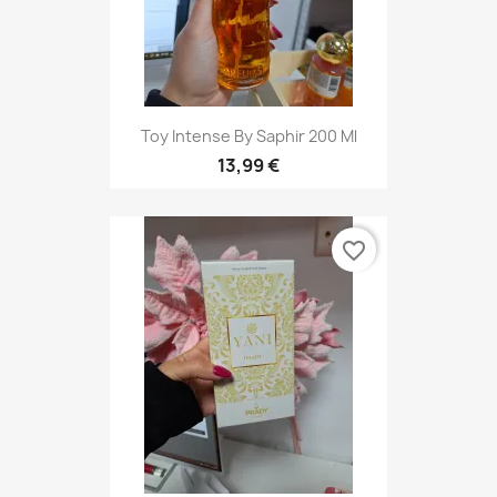
Toy Intense By Saphir 200 Ml
13,99 €
favorite_border