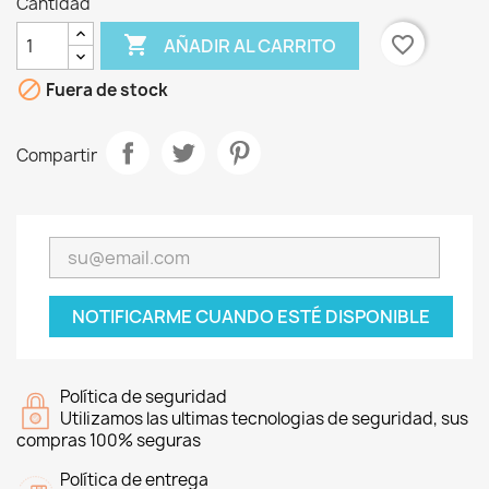
Cantidad

favorite_border
AÑADIR AL CARRITO

Fuera de stock
Compartir
NOTIFICARME CUANDO ESTÉ DISPONIBLE
Política de seguridad
Utilizamos las ultimas tecnologias de seguridad, sus
compras 100% seguras
Política de entrega