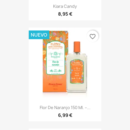
Kiara Candy
8,95 €
NUEVO
favorite_border
Flor De Naranjo 150 Ml. –...
6,99 €