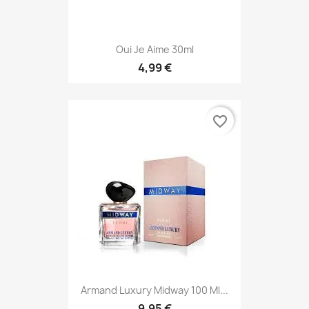
Oui Je Aime 30ml
4,99 €
favorite_border
Armand Luxury Midway 100 Ml...
9,95 €