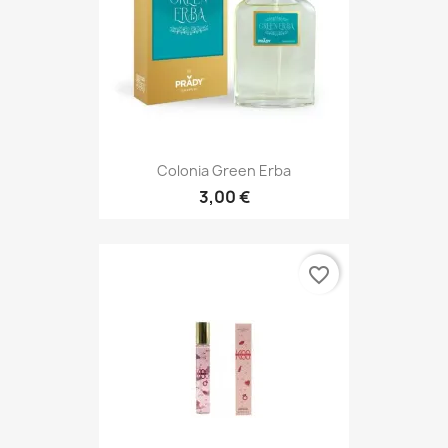
Colonia Green Erba
3,00 €
favorite_border