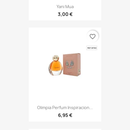
Yani Mua
3,00 €
favorite_border
Olimpia Perfum Inspiracion...
6,95 €