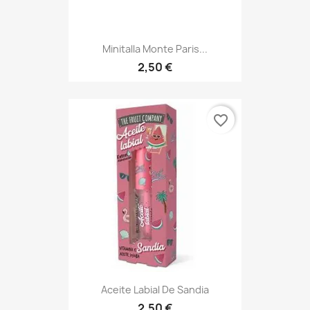
Minitalla Monte Paris...
2,50 €
favorite_border
Aceite Labial De Sandia
2,50 €