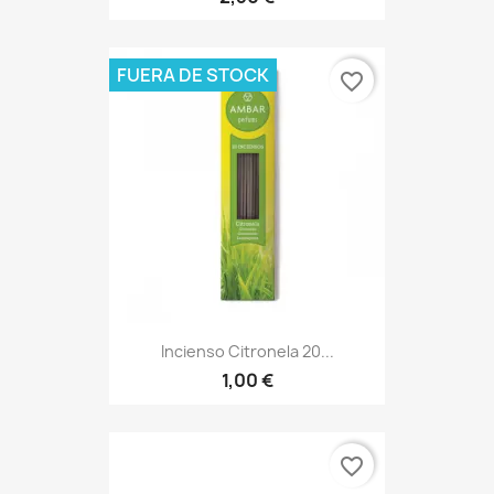
FUERA DE STOCK
favorite_border
Incienso Citronela 20...
1,00 €
favorite_border