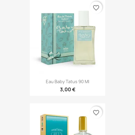
favorite_border
Eau Baby Tatus 90 Ml
3,00 €
favorite_border