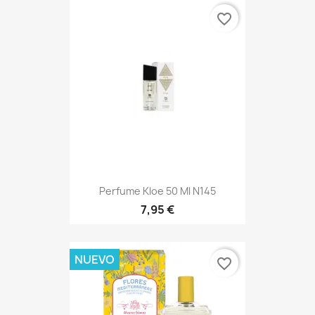
favorite_border
Perfume Kloe 50 Ml N145
7,95 €
NUEVO
favorite_border