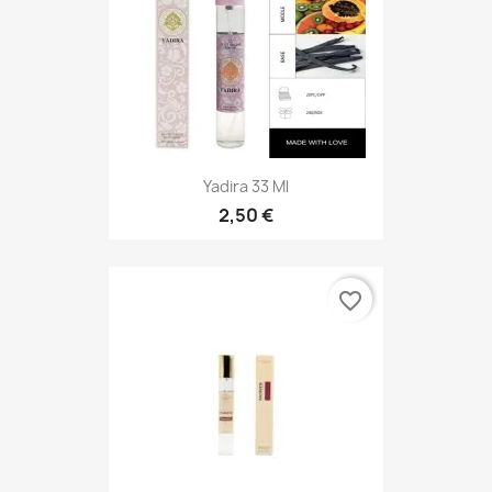
Yadira 33 Ml
2,50 €
favorite_border