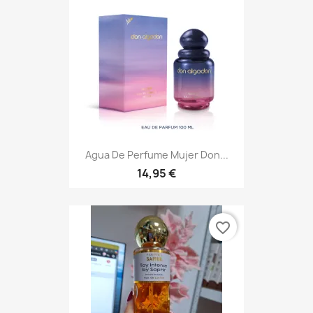
Agua De Perfume Mujer Don...
14,95 €
favorite_border