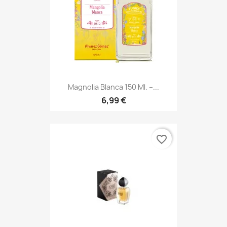
Magnolia Blanca 150 Ml. –...
6,99 €
favorite_border