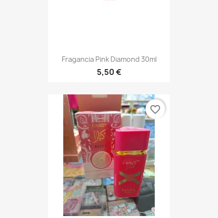
Fragancia Pink Diamond 30ml
5,50 €
favorite_border