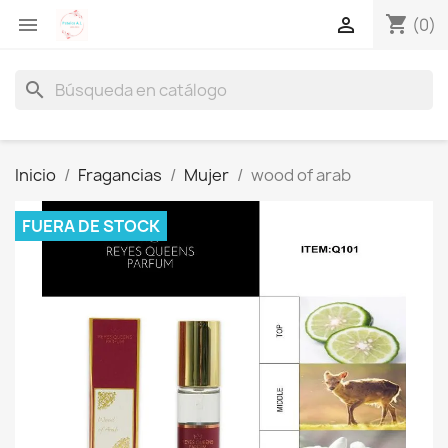
shopping_cart


(0)
search
Inicio
Fragancias
Mujer
wood of arab
FUERA DE STOCK