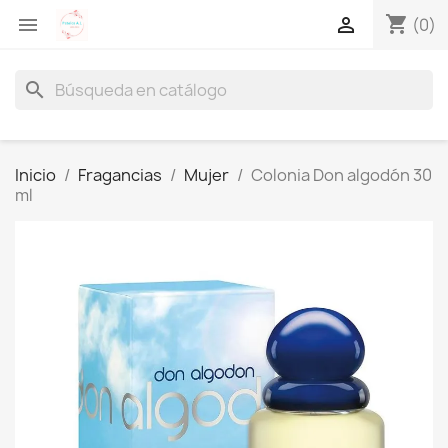
shopping_cart


(0)
search
Inicio
Fragancias
Mujer
Colonia Don algodón 30
ml