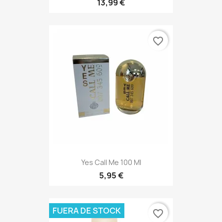
13,99 €
favorite_border
Yes Call Me 100 Ml
5,95 €
FUERA DE STOCK
favorite_border