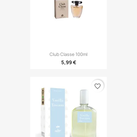
Club Classe 100ml
5,99 €
favorite_border