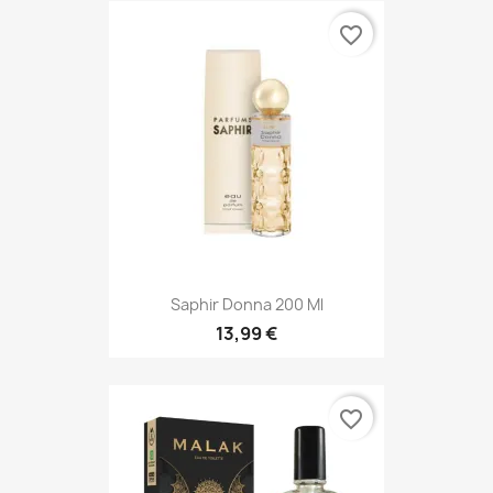
favorite_border
Saphir Donna 200 Ml
13,99 €
favorite_border