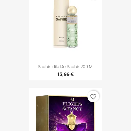
Saphir Idile De Saphir 200 Ml
13,99 €
favorite_border