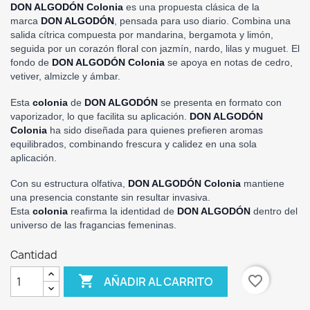
DON ALGODÓN Colonia
es una propuesta clásica de la
marca
DON ALGODÓN
, pensada para uso diario. Combina una
salida cítrica compuesta por mandarina, bergamota y limón,
seguida por un corazón floral con jazmín, nardo, lilas y muguet. El
fondo de
DON ALGODÓN Colonia
se apoya en notas de cedro,
vetiver, almizcle y ámbar.
Esta
colonia
de
DON ALGODÓN
se presenta en formato con
vaporizador, lo que facilita su aplicación.
DON ALGODÓN
Colonia
ha sido diseñada para quienes prefieren aromas
equilibrados, combinando frescura y calidez en una sola
aplicación.
Con su estructura olfativa,
DON ALGODÓN Colonia
mantiene
una presencia constante sin resultar invasiva.
Esta
colonia
reafirma la identidad de
DON ALGODÓN
dentro del
universo de las fragancias femeninas.
Cantidad

favorite_border
AÑADIR AL CARRITO