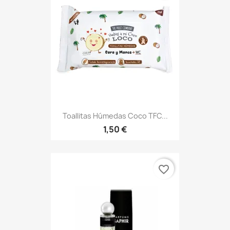
Toallitas Húmedas Coco TFC...
1,50 €
favorite_border