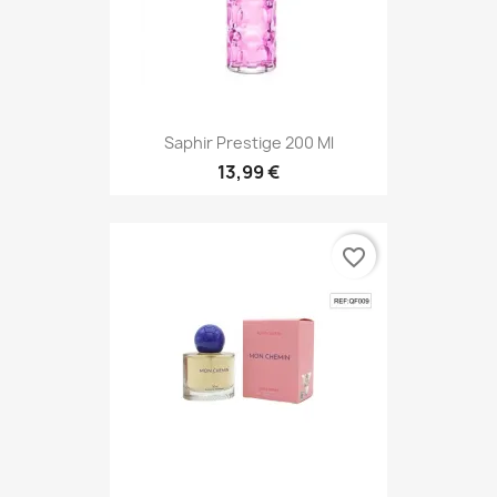
Saphir Prestige 200 Ml
13,99 €
favorite_border