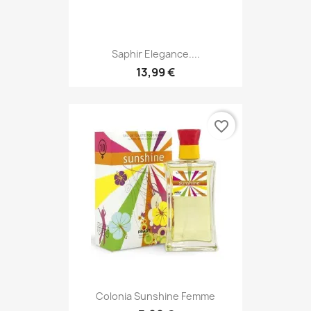
Saphir Elegance....
13,99 €
favorite_border
Colonia Sunshine Femme