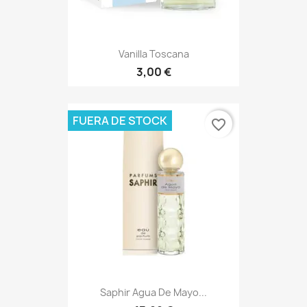
Vanilla Toscana
3,00 €
FUERA DE STOCK
favorite_border
Saphir Agua De Mayo...