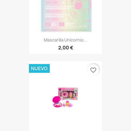
Mascarilla Unicornio...
2,00 €
NUEVO
favorite_border