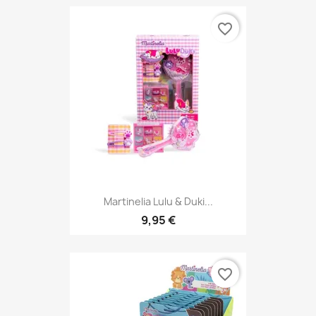
favorite_border
Martinelia Lulu & Duki...
9,95 €
favorite_border