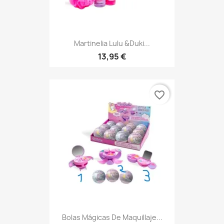
Martinelia Lulu &Duki...
13,95 €
favorite_border
Bolas Mágicas De Maquillaje...