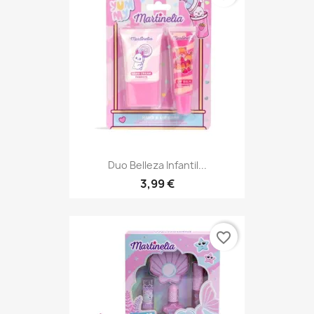
Duo Belleza Infantil...
3,99 €
favorite_border