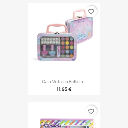
favorite_border
Caja Metalica Belleza...
11,95 €
favorite_border