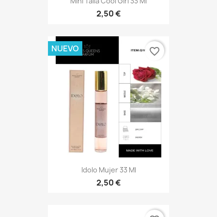
Mini Talla Cool Girl 33 Ml
2,50 €
NUEVO
favorite_border
Idolo Mujer 33 Ml
2,50 €