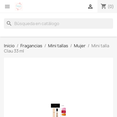
shopping_cart


(0)
search
Inicio
Fragancias
Mini tallas
Mujer
Mini talla
Clau 33 ml