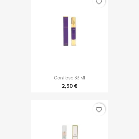
favorite_border
Confieso 33 Ml
2,50 €
favorite_border