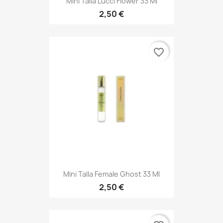
Mini Talla Lucci Flower 33 Ml
2,50 €
favorite_border
Mini Talla Female Ghost 33 Ml
2,50 €