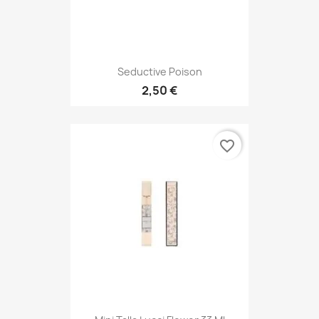
Seductive Poison
2,50 €
favorite_border