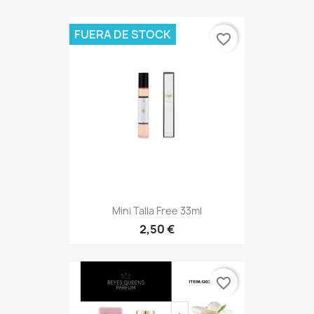
FUERA DE STOCK
favorite_border
Mini Talla Free 33ml
2,50 €
favorite_border