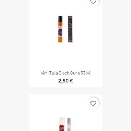
favorite_border
Mini Talla Black Oura 33 Ml
2,50 €
favorite_border