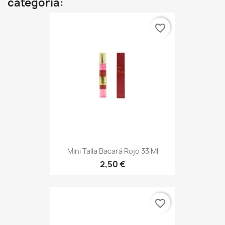
categoría:
favorite_border
Mini Talla Bacará Rojo 33 Ml
2,50 €
favorite_border