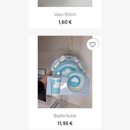
Vaso Stitch
1,60 €
favorite_border
Bajilla Nube
11,95 €