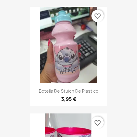
favorite_border
Botella De Stuich De Plastico
3,95 €
favorite_border