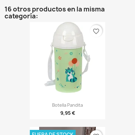
16 otros productos en la misma
categoría:
favorite_border
Botella Pandita
9,95 €
FUERA DE STOCK