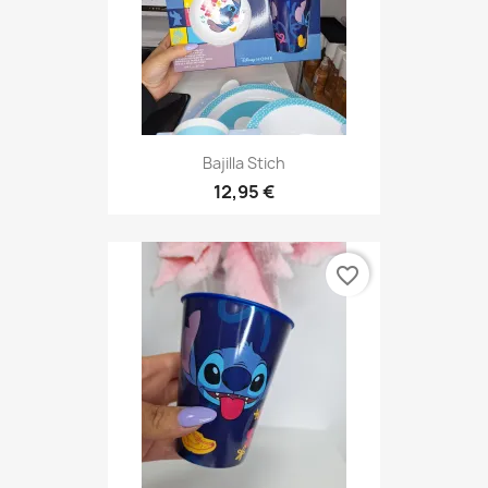
Bajilla Stich
12,95 €
favorite_border