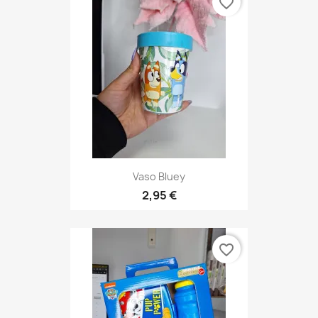
favorite_border
Vaso Bluey
2,95 €
favorite_border