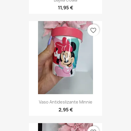
11,95 €
favorite_border
Vaso Antideslizante Minnie
2,95 €