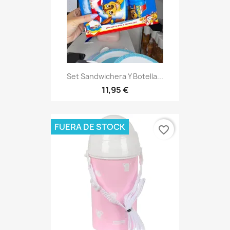
Set Sandwichera Y Botella...
11,95 €
FUERA DE STOCK
favorite_border