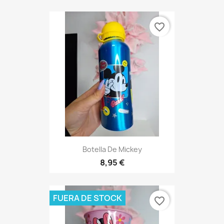
favorite_border
Botella De Mickey
8,95 €
FUERA DE STOCK
favorite_border