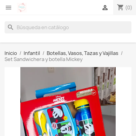
shopping_cart


(0)
search
Inicio
Infantil
Botellas, Vasos, Tazas y Vajillas
Set Sandwichera y botella Mickey