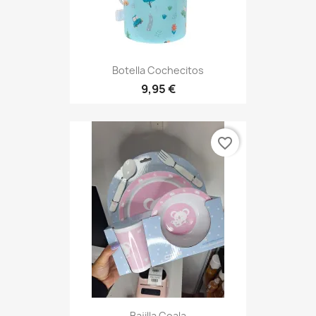
Botella Cochecitos
9,95 €
favorite_border
Bajilla Coala