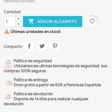
Impuestos incluidos
Cantidad

favorite_border
AÑADIR AL CARRITO

Últimas unidades en stock
Compartir
Política de seguridad
Utilizamos las ultimas tecnologias de seguridad, sus
compras 100% seguras
Política de entrega
Envio gratis a partir de 60€ a Peninsula Española
Política de devolución
Dispone de 14 días para realizar cualquier
devolución